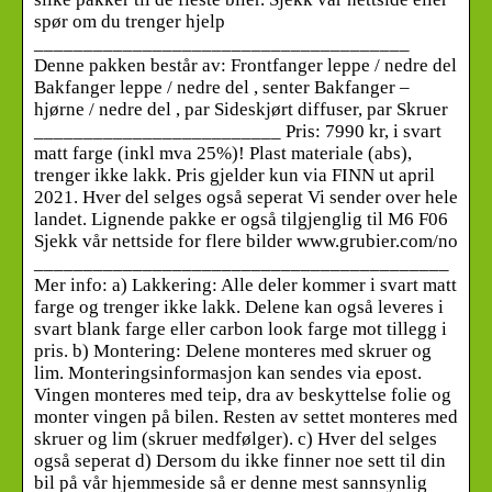
spør om du trenger hjelp
______________________________________
Denne pakken består av: Frontfanger leppe / nedre del
Bakfanger leppe / nedre del , senter Bakfanger –
hjørne / nedre del , par Sideskjørt diffuser, par Skruer
_________________________ Pris: 7990 kr, i svart
matt farge (inkl mva 25%)! Plast materiale (abs),
trenger ikke lakk. Pris gjelder kun via FINN ut april
2021. Hver del selges også seperat Vi sender over hele
landet. Lignende pakke er også tilgjenglig til M6 F06
Sjekk vår nettside for flere bilder www.grubier.com/no
__________________________________________
Mer info: a) Lakkering: Alle deler kommer i svart matt
farge og trenger ikke lakk. Delene kan også leveres i
svart blank farge eller carbon look farge mot tillegg i
pris. b) Montering: Delene monteres med skruer og
lim. Monteringsinformasjon kan sendes via epost.
Vingen monteres med teip, dra av beskyttelse folie og
monter vingen på bilen. Resten av settet monteres med
skruer og lim (skruer medfølger). c) Hver del selges
også seperat d) Dersom du ikke finner noe sett til din
bil på vår hjemmeside så er denne mest sannsynlig