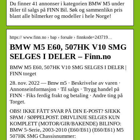
Du finner 41 annonser i kategorien BMW M5 under
Biler til salgs på FINN Bil. Søk og sammenlikn pris
blant alle bilmerker og modeller i hele Norge!
https:// www.finn.no › bap › forsale › finnkode=243719…
BMW M5 E60, 507HK V10 SMG
SELGES I DELER – Finn.no
BMW M5 E60, 507HK V10 SMG SELGES I DELER |
FINN torget
28. nov. 2022 — Bmw m5 · Beskrivelse av varen ·
Annonseinformasjon · Til salgs · Trygg handel på
FINN · Fiks ferdig frakt og betaling · Andre ting på
Torget.
OBS! IKKE FÅTT SVAR PÅ DIN E-POST? SJEKK
SPAM / SØPPELPOST. DRIVLINJE SELGES KUN
KOMPLETT (MOTOR/GIR/BAKENDE) BILINFO:
BMW 5-Serie, 2003-2010 (E60/E61) (E60/E61) M5
507HK SMG Chassisnummer: