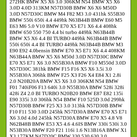
272HK BMW X5 X6 3.0 306KM N54 BMW X5 X6
3.0D 4.0D 313KM N57D30B BMW X6 X6 M50D
3.0D N57D30C BMW M4 F82 M3 3.0 431hk S55B30
BMW 550i 650i 4.4 449hk N63B44B BMW E60 M5
E63 M6 5.0 V10 BMW E70 X5 E71 X6 4.4 408hk
BMW 650 550 750 4.4 bi turbo 449hk N63B44B
BMW X5 X6 4.4 BI TURBO 449hk N63B44B BMW
550i 650i 4.4 BI TURBO 449hk N63B44B BMW M3
E90 E92 4.0bensin BMW E70 X5 E71 X6 4.4 408KM
N63B44A BMW X5 X6 M50d 3.0D N57D30C BMW
E70 X5 E71 X6 3.0 N55B30A BMW F10 M550d 3.0D
N57D30C 381hk BMW F15 F16 X5 X6 3.5i 3.0
N55B30A 306hk BMW F25 X3 F26 X4 E84 X1 2.8i
2.0 N20B20A BMW X5 X6 3.0 306KM N54 BMW
F01 740iF06 F13 640i 3.0 N55B30A BMW 528i 328i
428i Z4 2.0 BI TURBO N20B20 BMW E87 E82 135i
E90 335i 3.0 306hk N54 BMW F10 525D 3.0d 299hk
N57D30B BMW F25 X3 3.0 313hk N57D30B BMW
F10 F11 530 3.0D 245hk N57D30A BMW E70 X5 E71
X6 3.0d 4.0d 245hk N57D30A BMW E70 X5 4.8 V8
N62B48B BMW E53 X5 4.6 4.6IS BMW 330i 530i 3.0
N53B30A BMW F20 F21 116i 1.6 N13B16A BMW X1
X3 177KM N47D20C BMW 330 530 630 3.0