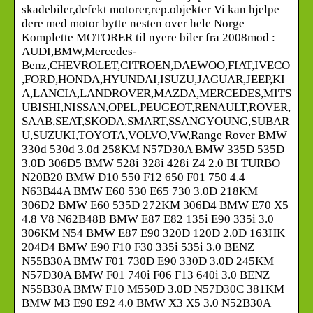
skadebiler,defekt motorer,rep.objekter Vi kan hjelpe
dere med motor bytte nesten over hele Norge
Komplette MOTORER til nyere biler fra 2008mod :
AUDI,BMW,Mercedes-
Benz,CHEVROLET,CITROEN,DAEWOO,FIAT,IVECO
,FORD,HONDA,HYUNDAI,ISUZU,JAGUAR,JEEP,KI
A,LANCIA,LANDROVER,MAZDA,MERCEDES,MITS
UBISHI,NISSAN,OPEL,PEUGEOT,RENAULT,ROVER,
SAAB,SEAT,SKODA,SMART,SSANGYOUNG,SUBAR
U,SUZUKI,TOYOTA,VOLVO,VW,Range Rover BMW
330d 530d 3.0d 258KM N57D30A BMW 335D 535D
3.0D 306D5 BMW 528i 328i 428i Z4 2.0 BI TURBO
N20B20 BMW D10 550 F12 650 F01 750 4.4
N63B44A BMW E60 530 E65 730 3.0D 218KM
306D2 BMW E60 535D 272KM 306D4 BMW E70 X5
4.8 V8 N62B48B BMW E87 E82 135i E90 335i 3.0
306KM N54 BMW E87 E90 320D 120D 2.0D 163HK
204D4 BMW E90 F10 F30 335i 535i 3.0 BENZ
N55B30A BMW F01 730D E90 330D 3.0D 245KM
N57D30A BMW F01 740i F06 F13 640i 3.0 BENZ
N55B30A BMW F10 M550D 3.0D N57D30C 381KM
BMW M3 E90 E92 4.0 BMW X3 X5 3.0 N52B30A