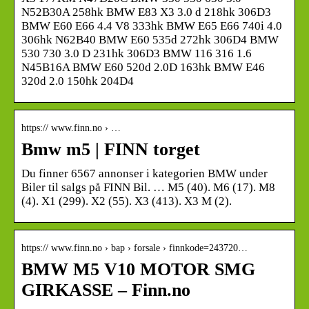
N52B30A 258hk BMW E83 X3 3.0 d 218hk 306D3
BMW E60 E66 4.4 V8 333hk BMW E65 E66 740i 4.0
306hk N62B40 BMW E60 535d 272hk 306D4 BMW
530 730 3.0 D 231hk 306D3 BMW 116 316 1.6
N45B16A BMW E60 520d 2.0D 163hk BMW E46
320d 2.0 150hk 204D4
https:// www.finn.no › …
Bmw m5 | FINN torget
Du finner 6567 annonser i kategorien BMW under
Biler til salgs på FINN Bil. … M5 (40). M6 (17). M8
(4). X1 (299). X2 (55). X3 (413). X3 M (2).
https:// www.finn.no › bap › forsale › finnkode=243720…
BMW M5 V10 MOTOR SMG
GIRKASSE – Finn.no