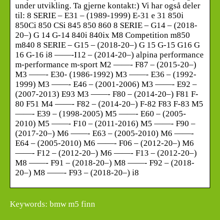
under utvikling. Ta gjerne kontakt:) Vi har også deler
til: 8 SERIE – E31 – (1989-1999) E-31 e 31 850i
850Ci 850 CSi 845 850 860 8 SERIE – G14 – (2018-
20–) G 14 G-14 840i 840ix M8 Competition m850
m840 8 SERIE – G15 – (2018-20–) G 15 G-15 G16 G
16 G-16 i8 ——-I12 – (2014-20–) alpina performance
m-performance m-sport M2 ——- F87 – (2015-20–)
M3 ——- E30- (1986-1992) M3 ——- E36 – (1992-
1999) M3 ——- E46 – (2001-2006) M3 ——- E92 –
(2007-2013) E93 M3 ——- F80 – (2014-20–) F81 F-
80 F51 M4 ——- F82 – (2014-20–) F-82 F83 F-83 M5
——- E39 – (1998-2005) M5 ——- E60 – (2005-
2010) M5 ——- F10 – (2011-2016) M5 ——- F90 –
(2017-20–) M6 ——- E63 – (2005-2010) M6 ——-
E64 – (2005-2010) M6 ——- F06 – (2012-20–) M6
——- F12 – (2012-20–) M6 ——- F13 – (2012-20–)
M8 ——- F91 – (2018-20–) M8 ——- F92 – (2018-
20–) M8 ——- F93 – (2018-20–) i8
Keywords: bmw m5 finn