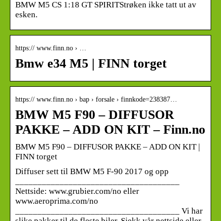
BMW M5 CS 1:18 GT SPIRITStrøken ikke tatt ut av
esken.
https:// www.finn.no › …
Bmw e34 M5 | FINN torget
https:// www.finn.no › bap › forsale › finnkode=238387…
BMW M5 F90 – DIFFUSOR
PAKKE – ADD ON KIT – Finn.no
BMW M5 F90 – DIFFUSOR PAKKE – ADD ON KIT |
FINN torget
Diffuser sett til BMW M5 F-90 2017 og opp
_____________________________________
Nettside: www.grubier.com/no eller
www.aeroprima.com/no
_____________________________________ Vi har
slike pakker til de fleste biler. Sjekk vår nettside eller