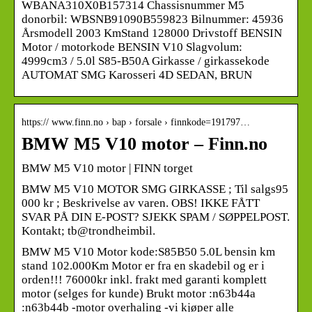
WBANA310X0B157314 Chassisnummer M5
donorbil: WBSNB91090B559823 Bilnummer: 45936
Årsmodell 2003 KmStand 128000 Drivstoff BENSIN
Motor / motorkode BENSIN V10 Slagvolum:
4999cm3 / 5.0l S85-B50A Girkasse / girkassekode
AUTOMAT SMG Karosseri 4D SEDAN, BRUN
https:// www.finn.no › bap › forsale › finnkode=191797…
BMW M5 V10 motor – Finn.no
BMW M5 V10 motor | FINN torget
BMW M5 V10 MOTOR SMG GIRKASSE ; Til salgs95
000 kr ; Beskrivelse av varen. OBS! IKKE FÅTT
SVAR PÅ DIN E-POST? SJEKK SPAM / SØPPELPOST.
Kontakt; tb@trondheimbil.
BMW M5 V10 Motor kode:S85B50 5.0L bensin km
stand 102.000Km Motor er fra en skadebil og er i
orden!!! 76000kr inkl. frakt med garanti komplett
motor (selges for kunde) Brukt motor :n63b44a
:n63b44b -motor overhaling -vi kjøper alle