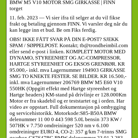
BMW M5 V10 MOTOR SMG GIRKASSE | FINN
torget
11. feb. 2023 — Vi sier ifra til selger at du vil fikse
frakt og betaling gjennom FINN. Vi varsler deg når du
kan legge inn et bud. Be om Fiks ferdig.
OBS! IKKE FÅTT SVAR PÅ DIN E-POST? SJEKK
SPAM / SØPPELPOST. Kontakt; tb@trondheimbil.com
eller send e-post i linken. KOMPLETT MOTOR MED
DYNAMO, STYREENHET OG AC-COMPRESSOR.
HARTGE STYREENHET OG EKSOS GRENRØR. KR
95.000,- inkl. mva Lagernummer 194903 GIRKASSE
SMG TO KNEKTE FESTER. SE BILDER. KR 16.500,-
inkl. mva Lagernummer 206769 BMW M5 E60 V10
550HK (Oppgitt effekt med Hartge styreenhet og
Hartge headers) KM-stand på drivlinje er 128.000Km
Motor er fra skadebil og er teststartet og i orden. Har
video av oppstart. Full dokumentasjon på ombygging
og servicehistorikk. Motorkode:S85-B50A BMW
delenummer 11 00 0 443 598 5.0L bensin 373 KW /
507HK v 7.750 omdreininger 520 nm v 6.100
omdreininger EURO 4, CO-2: 357 g/km 7-trinns SMG
gearbox GS7S47BG BMW delenummer 23 01 2 283