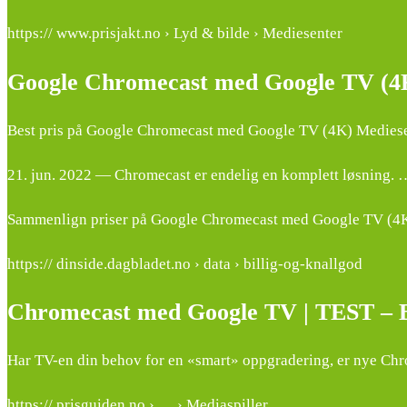
https:// www.prisjakt.no › Lyd & bilde › Mediesenter
Google Chromecast med Google TV (4K
Best pris på Google Chromecast med Google TV (4K) Mediesen
21. jun. 2022 — Chromecast er endelig en komplett løsning. 
Sammenlign priser på Google Chromecast med Google TV (4K) M
https:// dinside.dagbladet.no › data › billig-og-knallgod
Chromecast med Google TV | TEST – Bi
Har TV-en din behov for en «smart» oppgradering, er nye Chr
https:// prisguiden.no › … › Mediaspiller