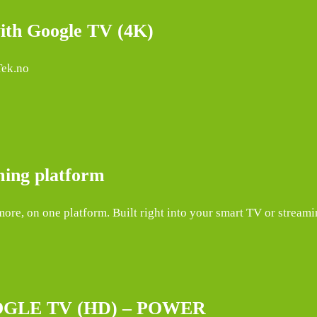
ith Google TV (4K)
Tek.no
ming platform
more, on one platform. Built right into your smart TV or stream
LE TV (HD) – POWER