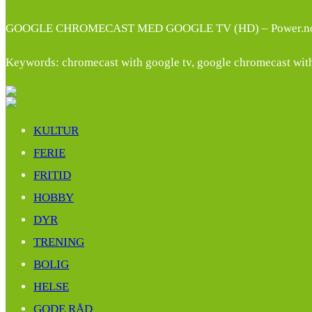
GOOGLE CHROMECAST MED GOOGLE TV (HD) – Power.n
Keywords: chromecast with google tv, google chromecast wit
KULTUR
FERIE
FRITID
HOBBY
DYR
TRENING
BOLIG
HELSE
GODE RÅD