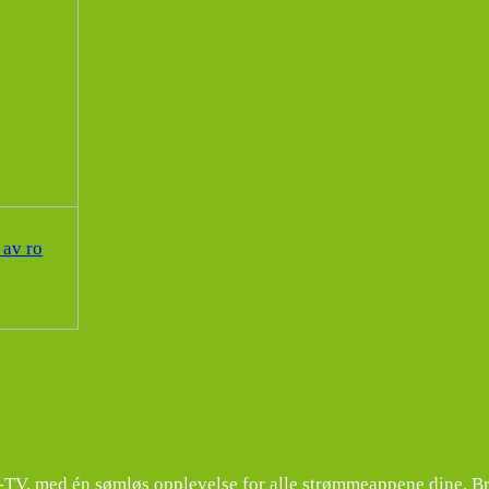
 av ro
TV, med én sømløs opplevelse for alle strømmeappene dine. Bru