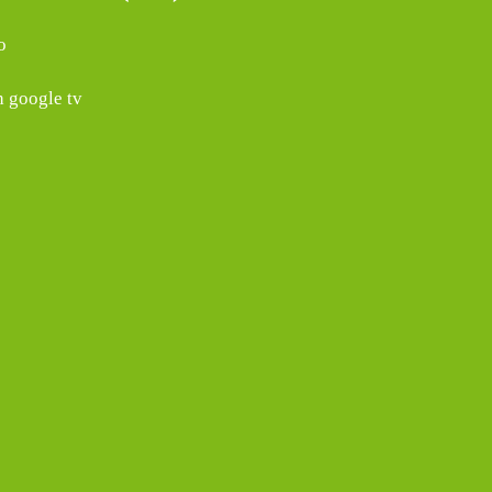
o
h google tv