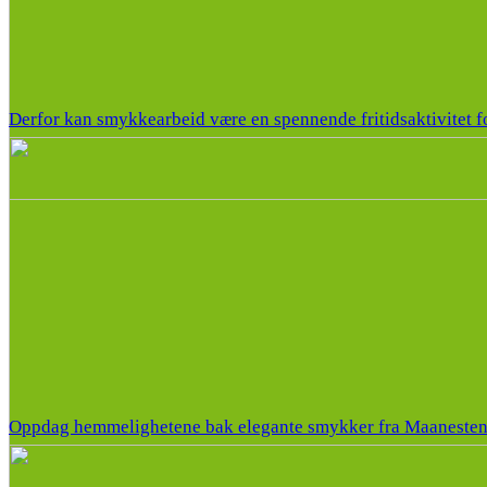
Derfor kan smykkearbeid være en spennende fritidsaktivitet f
Oppdag hemmelighetene bak elegante smykker fra Maaneste