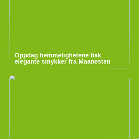
Oppdag hemmelighetene bak
elegante smykker fra Maanesten