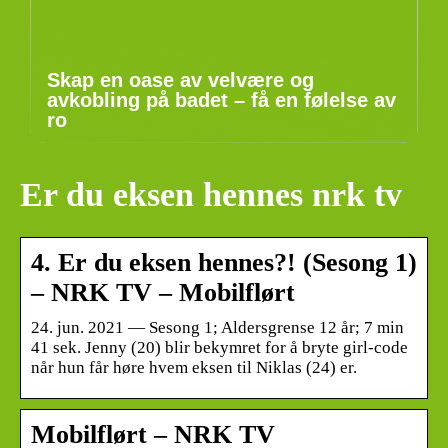
Skap en oase av velvære og
avkobling på badet – få en følelse av
ro
Er du eksen hennes nrk tv
4. Er du eksen hennes?! (Sesong 1)
– NRK TV – Mobilflørt
24. jun. 2021 — Sesong 1; Aldersgrense 12 år; 7 min
41 sek. Jenny (20) blir bekymret for å bryte girl-code
når hun får høre hvem eksen til Niklas (24) er.
Mobilflørt – NRK TV