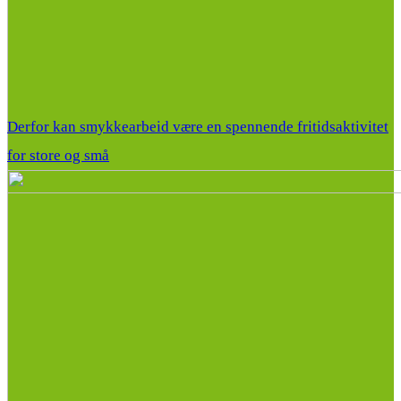
Derfor kan smykkearbeid være en spennende fritidsaktivitet
for store og små