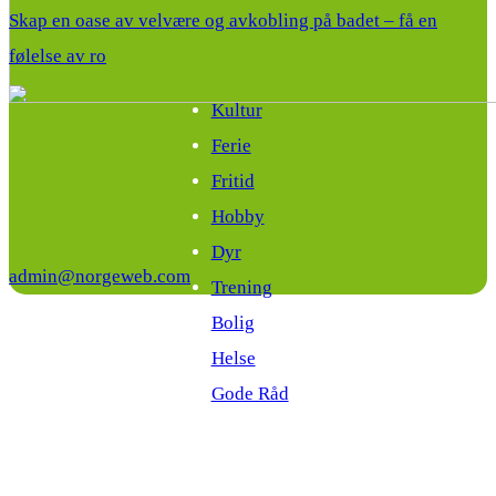
Skap en oase av velvære og avkobling på badet – få en
følelse av ro
Kultur
Ferie
Fritid
Hobby
Dyr
admin@norgeweb.com
Trening
Bolig
Helse
Gode Råd