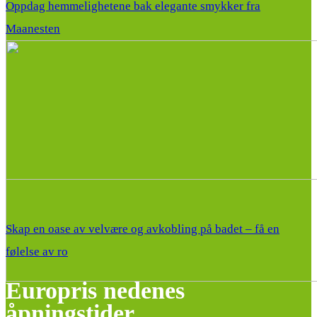
Oppdag hemmelighetene bak elegante smykker fra
Maanesten
Skap en oase av velvære og avkobling på badet – få en
følelse av ro
Europris nedenes
åpningstider