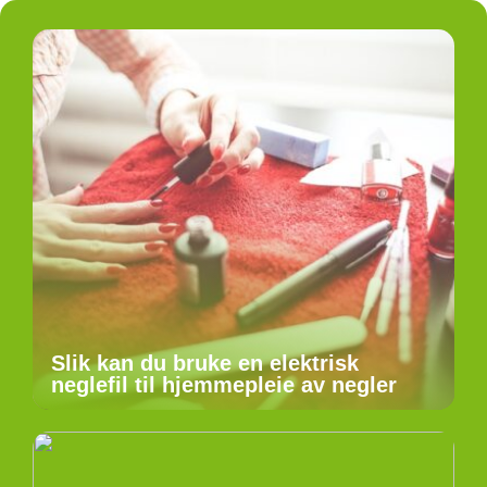
Slik kan du bruke en elektrisk
neglefil til hjemmepleie av negler