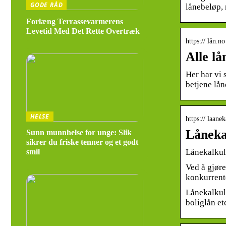
GODE RÅD
lånebeløp, 
Forlæng Terrassevarmerens
Levetid Med Det Rette Overtræk
https:// lån.n
Alle lå
Her har vi 
betjene lån
HELSE
https:// laane
Låneka
Sunn munnhelse for unge: Slik
sikrer du friske tenner og et godt
Lånekalkul
smil
Ved å gjøre
konkurrent
Lånekalkula
boliglån et