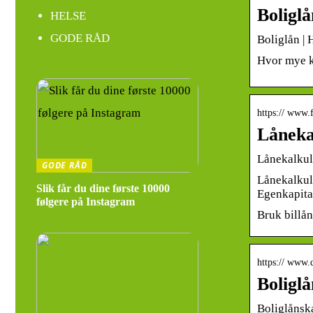
Boligl
HELSE
GODE RÅD
Boliglån |
Hvor mye ka
https:// www.
Låneka
Lånekalkul
GODE RÅD
Lånekalkula
Slik får du dine første 10000
Egenkapita
følgere på Instagram
Bruk billån
https:// www.d
Boligl
Boliglånsk