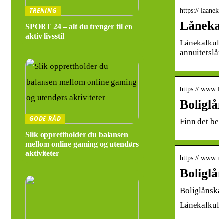
TRENING
https:// laane
Låneka
SPORT 24 – alt du trenger til en
aktiv livsstil
Lånekalkula
annuitetslå
https:// www.f
Boligl
GODE RÅD
Finn det be
Slik opprettholder du balansen
mellom online gaming og utendørs
aktiviteter
https:// www.
Boligl
Boliglånsk
Lånekalkula