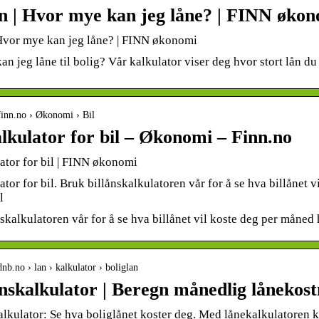
ån | Hvor mye kan jeg låne? | FINN øko
 Hvor mye kan jeg låne? | FINN økonomi
n jeg låne til bolig? Vår kalkulator viser deg hvor stort lån du 
finn.no › Økonomi › Bil
lkulator for bil – Økonomi – Finn.no
ator for bil | FINN økonomi
tor for bil. Bruk billånskalkulatoren vår for å se hva billånet 
l
skalkulatoren vår for å se hva billånet vil koste deg per måned 
nb.no › lan › kalkulator › boliglan
ånskalkulator | Beregn månedlig låneko
alkulator: Se hva boliglånet koster deg. Med lånekalkulatoren 