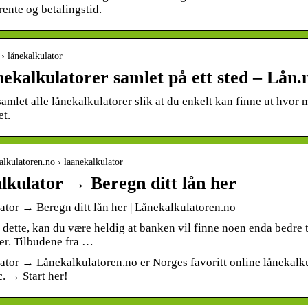
rente og betalingstid.
o › lånekalkulator
nekalkulatorer samlet på ett sted – Lån.
samlet alle lånekalkulatorer slik at du enkelt kan finne ut hvor 
et.
kalkulatoren.no › laanekalkulator
lkulator → Beregn ditt lån her
ator → Beregn ditt lån her | Lånekalkulatoren.no
 dette, kan du være heldig at banken vil finne noen enda bedre
er. Tilbudene fra …
tor → Lånekalkulatoren.no er Norges favoritt online lånekalkula
c. → Start her!