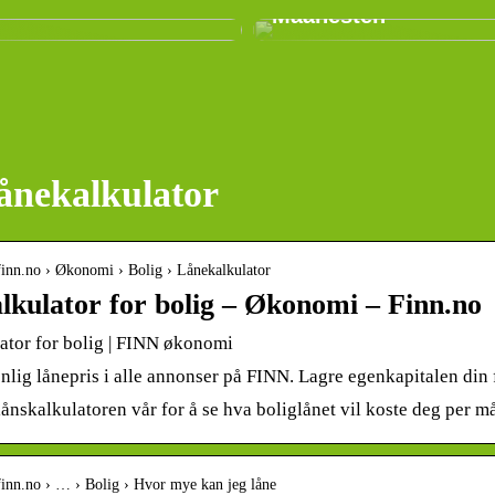
Maanesten
lånekalkulator
finn.no › Økonomi › Bolig › Lånekalkulator
lkulator for bolig – Økonomi – Finn.no
ator for bolig | FINN økonomi
nlig lånepris i alle annonser på FINN. Lagre egenkapitalen din
ånskalkulatoren vår for å se hva boliglånet vil koste deg per m
finn.no › … › Bolig › Hvor mye kan jeg låne