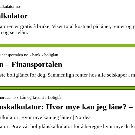
kalkulator.no
lkulator
toren er gratis å bruke. Viser total kostnad på lånet, renter og
n og serielån.
inansportalen.no › bank › boliglan
ån – Finansportalen
ste boliglånet for deg. Sammenlign renter hos alle selskaper i 
nordea.no › Lån og kreditt › Boliglån
ånskalkulator: Hvor mye kan jeg låne? –
alkulator: Hvor mye kan jeg låne? | Nordea
tor: Prøv vår boliglånskalkulator for å beregne hvor mye du ka