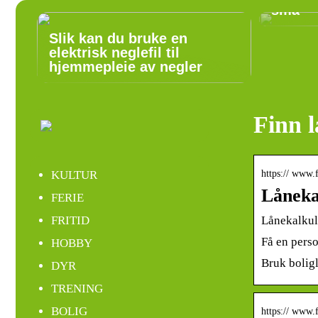
små
Slik kan du bruke en
elektrisk neglefil til
hjemmepleie av negler
Finn 
https:// www.
KULTUR
Låneka
FERIE
Lånekalkul
FRITID
Få en perso
HOBBY
Bruk boligl
DYR
TRENING
BOLIG
https:// www.