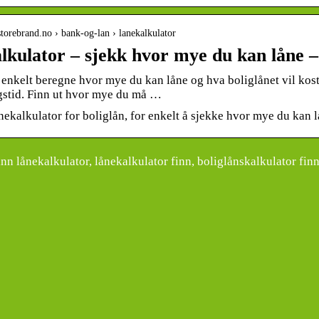
storebrand.no › bank-og-lan › lanekalkulator
lkulator – sjekk hvor mye du kan låne 
enkelt beregne hvor mye du kan låne og hva boliglånet vil koste
gstid. Finn ut hvor mye du må …
nekalkulator for boliglån, for enkelt å sjekke hvor mye du kan l
nn lånekalkulator, lånekalkulator finn, boliglånskalkulator finn