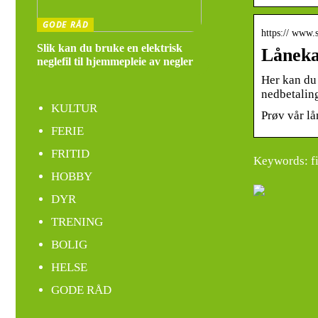
GODE RÅD
https:// www.
Slik kan du bruke en elektrisk
Låneka
neglefil til hjemmepleie av negler
Her kan du 
nedbetalin
KULTUR
Prøv vår lå
FERIE
FRITID
Keywords: fi
HOBBY
DYR
TRENING
BOLIG
HELSE
GODE RÅD