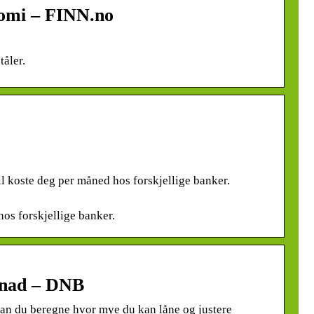
nomi – FINN.no
tåler.
vil koste deg per måned hos forskjellige banker.
hos forskjellige banker.
stnad – DNB
kan du beregne hvor mye du kan låne og justere