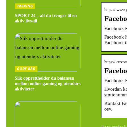
TRENING
https:// www.
SPORT 24 – alt du trenger til en
Faceboo
aktiv livsstil
Facebook K
Facebook K
Facebook t
https:// custo
GODE RÅD
Facebo
Slik opprettholder du balansen
Facebook 
mellom online gaming og utendørs
Hvordan ko
aktiviteter
støttenum
Kontakt Fac
osv.