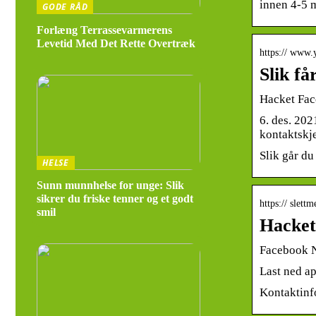
innen 4-5 m
GODE RÅD
Forlæng Terrassevarmerens
Levetid Med Det Rette Overtræk
https:// www.
Slik f
Hacket Fac
6. des. 20
kontaktskj
Slik går d
HELSE
Sunn munnhelse for unge: Slik
sikrer du friske tenner og et godt
https:// slett
smil
Hacket
Facebook No
Last ned ap
Kontaktinf