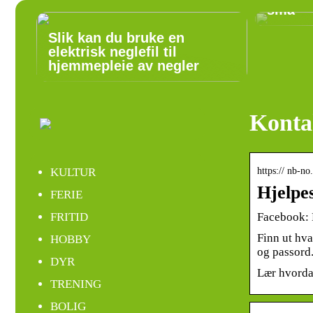
små
Slik kan du bruke en
elektrisk neglefil til
hjemmepleie av negler
Konta
https:// nb-n
KULTUR
Hjelpe
FERIE
Facebook: 
FRITID
Finn ut hv
HOBBY
og passord
DYR
Lær hvorda
TRENING
BOLIG