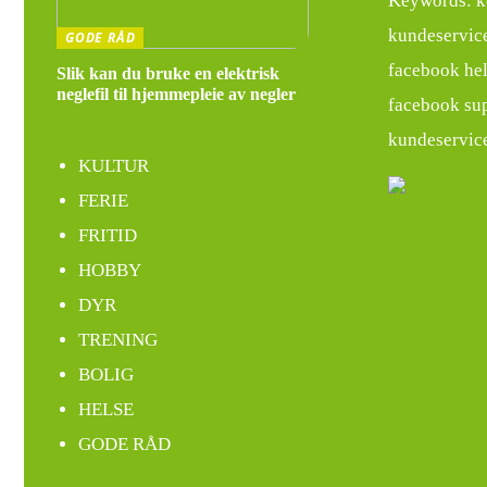
Keywords: ko
kundeservice
GODE RÅD
facebook hel
Slik kan du bruke en elektrisk
neglefil til hjemmepleie av negler
facebook sup
kundeservice
KULTUR
FERIE
FRITID
HOBBY
DYR
TRENING
BOLIG
HELSE
GODE RÅD