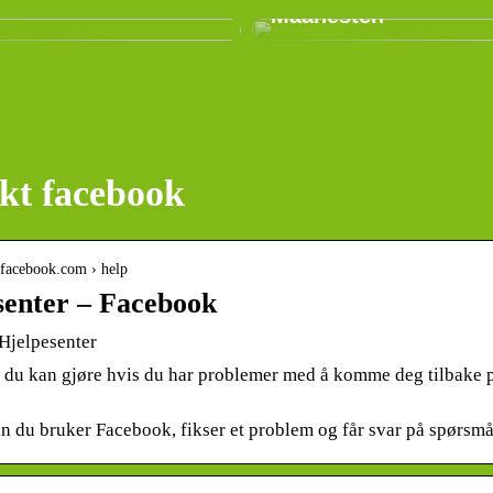
Maanesten
kt facebook
o.facebook.com › help
senter – Facebook
Hjelpesenter
a du kan gjøre hvis du har problemer med å komme deg tilbake p
.
n du bruker Facebook, fikser et problem og får svar på spørsmå