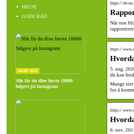
https:// nb-n
HELSE
Rappor
GODE RÅD
Når noe bli
rapportere
https:// www.
Hvorda
5. aug. 20
GODE RÅD
du kan bru
Slik får du dine første 10000
Mange sier
følgere på Instagram
for å komm
https:// www.
Hvorda
6. nov. 201