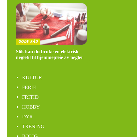
GODE RÅD
Slik kan du bruke en elektrisk
neglefil til hjemmepleie av negler
KULTUR
FERIE
FRITID
HOBBY
DYR
TRENING
BOLIG