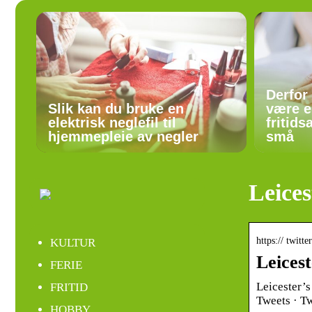
Derfor
Slik kan du bruke en
være e
elektrisk neglefil til
fritids
hjemmepleie av negler
små
Leices
https:// twitte
KULTUR
Leices
FERIE
Leicester’
FRITID
Tweets · Tw
HOBBY