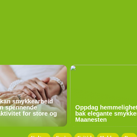
 kan smykkearbeid
n spennende
Oppdag hemmelighe
aktivitet for store og
bak elegante smykker
Maanesten