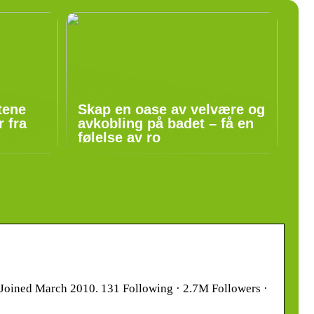
tene
Skap en oase av velvære og
 fra
avkobling på badet – få en
følelse av ro
m Joined March 2010. 131 Following · 2.7M Followers ·