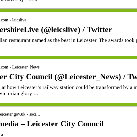
r.com › leicslive
ershireLive (@leicslive) / Twitter
ian restaurant named as the best in Leicester. The awards took p
er.com › Leicester_News
ter City Council (@Leicester_News) / Tw
 at how Leicester’s railway station could be transformed by a m
 Victorian glory …
leicester.gov.uk › soci…
media – Leicester City Council
ia