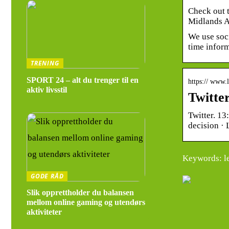
Check out t
Midlands 
We use soci
time infor
TRENING
SPORT 24 – alt du trenger til en
https:// www.
aktiv livsstil
Twitter
Twitter. 1
decision · 
Keywords: le
GODE RÅD
Slik opprettholder du balansen
mellom online gaming og utendørs
aktiviteter