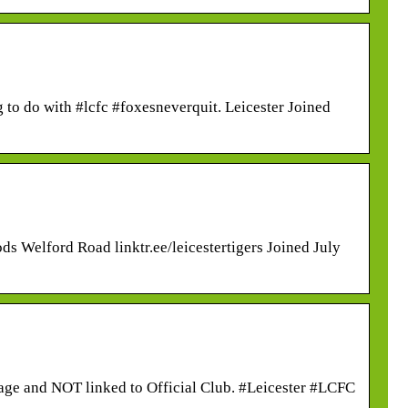
to do with #lcfc #foxesneverquit. Leicester Joined
ds Welford Road linktr.ee/leicestertigers Joined July
Page and NOT linked to Official Club. #Leicester #LCFC