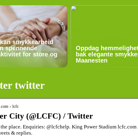
 kan smykkearbeid
n spennende
Oppdag hemmelighe
aktivitet for store og
bak elegante smykker
Maanesten
ter twitter
r.com › lcfc
ter City (@LCFC) / Twitter
s the place. Enquiries: @lcfchelp. King Power Stadium lcfc.co
eets & replies.