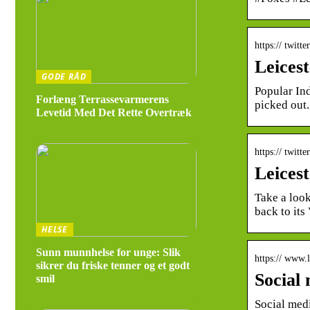
https:// twitte
Leicest
GODE RÅD
Popular Ind
Forlæng Terrassevarmerens
picked out.
Levetid Med Det Rette Overtræk
https:// twitt
Leices
Take a look
back to its
HELSE
Sunn munnhelse for unge: Slik
https:// www.
sikrer du friske tenner og et godt
Social 
smil
Social med