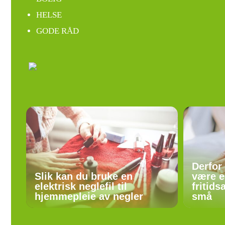
HELSE
GODE RÅD
Derfor
Slik kan du bruke en
være e
elektrisk neglefil til
fritids
hjemmepleie av negler
små