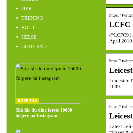
DYR
https:// twit
TRENING
LCFC 
BOLIG
@LCFC91. L
HELSE
April 2010
GODE RÅD
https:// twitt
Leicest
Leicester T
2009.
GODE RÅD
https:// twit
Slik får du dine første 10000
Leices
følgere på Instagram
Latest Lei
#Foxes #Le