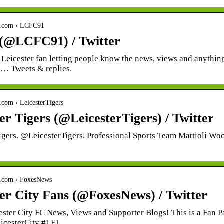
ter.com › LCFC91
(@LCFC91) / Twitter
eicester fan letting people know the news, views and anything 
 … Tweets & replies.
er.com › LeicesterTigers
er Tigers (@LeicesterTigers) / Twitter
igers. @LeicesterTigers. Professional Sports Team Mattioli Woo
ter.com › FoxesNews
ter City Fans (@FoxesNews) / Twitter
cester City FC News, Views and Supporter Blogs! This is a Fan 
icesterCity #LEI.