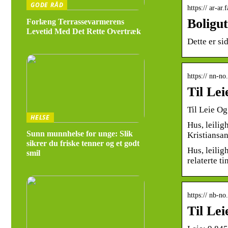
GODE RÅD
Boligut
Forlæng Terrassevarmerens
Levetid Med Det Rette Overtræk
https:// nn-n
Til Le
Til Leie O
HELSE
Hus, leilig
Sunn munnhelse for unge: Slik
Kristiansan
sikrer du friske tenner og et godt
Hus, leiligh
smil
relaterte tin
https:// nb-n
Til Le