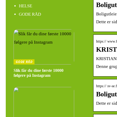
Boligut
HELSE
Boligutleie
GODE RÅD
Dette er si
https:// www
KRISTI
KRISTIANSA
GODE RÅD
Denne grupp
Slik får du dine første 10000
følgere på Instagram
https:// sv-s
Boligut
Dette er si