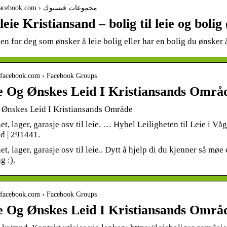
https:// ar-ar.facebook.com › مجموعات فيسبوك
leie Kristiansand – bolig til leie og bolig
o.facebook.com › Facebook Groups
ie Og Ønskes Leid I Kristiansands Områ
g Ønskes Leid I Kristiansands Område
het, lager, garasje osv til leie. … Hybel Leiligheten til Leie i V
d | 291441.
et, lager, garasje osv til leie.. Dytt å hjelp di du kjenner så møe
g :).
o.facebook.com › Facebook Groups
ie Og Ønskes Leid I Kristiansands Områ