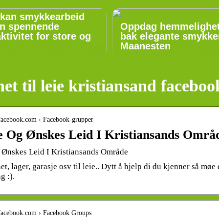
 kan smykkearbeid
n spennende
Oppdag hemmelighe
aktivitet for store og
bak elegante smykker
Maanesten
het til leie kristiansand faceboo
.facebook.com › Facebook-grupper
ie Og Ønskes Leid I Kristiansands Områ
g Ønskes Leid I Kristiansands Område
et, lager, garasje osv til leie.. Dytt å hjelp di du kjenner så møe
g :).
.facebook.com › Facebook Groups