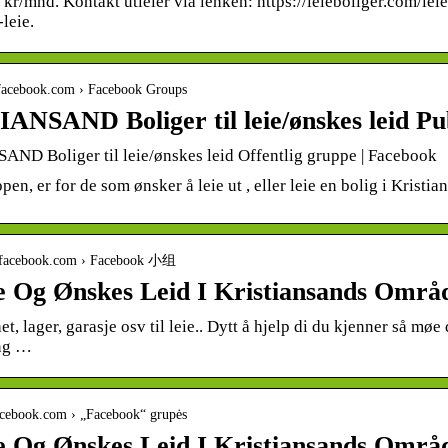
 kr/mnd. Kontakt utleier via lenken: https://leieboliger.com/lei
-leie.
.facebook.com › Facebook Groups
ANSAND Boliger til leie/ønskes leid Pu
ND Boliger til leie/ønskes leid Offentlig gruppe | Facebook
en, er for de som ønsker å leie ut , eller leie en bolig i Kristia
cn.facebook.com › Facebook 小组
ie Og Ønskes Leid I Kristiansands Områ
et, lager, garasje osv til leie.. Dytt å hjelp di du kjenner så møe
ing …
.facebook.com › „Facebook“ grupės
ie Og Ønskes Leid I Kristiansands Områ