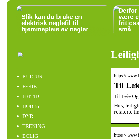
Derfor
Slik kan du bruke en
være e
elektrisk neglefil til
fritids
hjemmepleie av negler
små
Leilig
https:// www
KULTUR
Til Le
FERIE
Til Leie O
FRITID
Hus, leiligh
HOBBY
relaterte tin
DYR
TRENING
https:// www
BOLIG