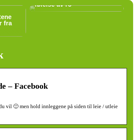
følelse av ro
tene
 fra
k
de – Facebook
 du vil 🙂 men hold innleggene på siden til leie / utleie