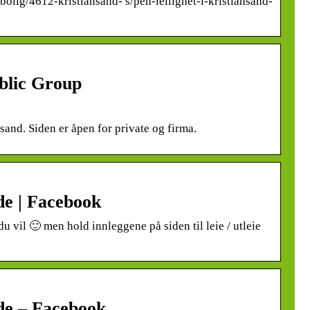
ebolig/4612-kristiansand- s/pen-leilighet-i-kristiansand-
blic Group
nsand. Siden er åpen for private og firma.
de | Facebook
 du vil 🙂 men hold innleggene på siden til leie / utleie
de – Facebook