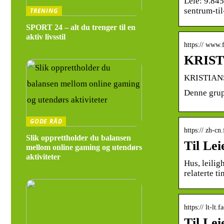
Leie: 9.845
sentrum-til
TRENING
SPORT 24 – alt du trenger til en
aktiv livsstil
https:// www
KRISTI
KRISTIANSA
Denne grupp
GODE RÅD
https:// zh-
Slik opprettholder du balansen
Til Le
mellom online gaming og utendørs
aktiviteter
Hus, leiligh
relaterte t
https:// lt-lt
Til Le