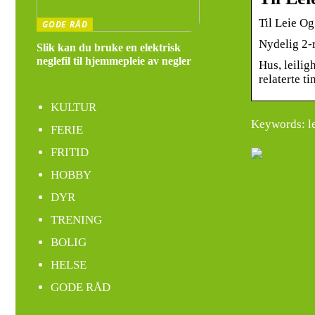
Til Leie O
GODE RÅD
Nydelig 2-r
Slik kan du bruke en elektrisk
neglefil til hjemmepleie av negler
Hus, leiligh
relaterte tin
KULTUR
Keywords: lei
FERIE
FRITID
HOBBY
DYR
TRENING
BOLIG
HELSE
GODE RÅD