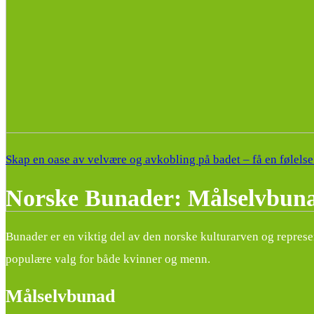
Skap en oase av velvære og avkobling på badet – få en følelse
Norske Bunader: Målselvbuna
Bunader er en viktig del av den norske kulturarven og represe
populære valg for både kvinner og menn.
Målselvbunad