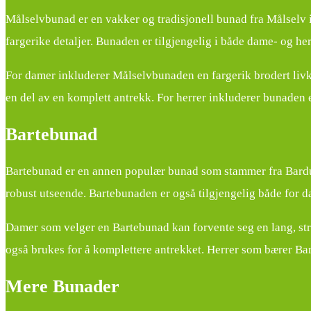
Målselvbunad er en vakker og tradisjonell bunad fra Målselv i 
fargerike detaljer. Bunaden er tilgjengelig i både dame- og her
For damer inkluderer Målselvbunaden en fargerik brodert livk
en del av en komplett antrekk. For herrer inkluderer bunaden en
Bartebunad
Bartebunad er en annen populær bunad som stammer fra Bardu 
robust utseende. Bartebunaden er også tilgjengelig både for d
Damer som velger en Bartebunad kan forvente seg en lang, strip
også brukes for å komplettere antrekket. Herrer som bærer Bart
Mere Bunader