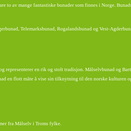
re to av mange fantastiske bunader som finnes i Norge. Bunadst
gerbunad, Telemarksbunad, Rogalandsbunad og Vest-Agderbunad
g representerer en rik og stolt tradisjon. Målselvbunad og Bart
d en flott måte å vise sin tilknytning til den norske kulturen o
er fra Målselv i Troms fylke.