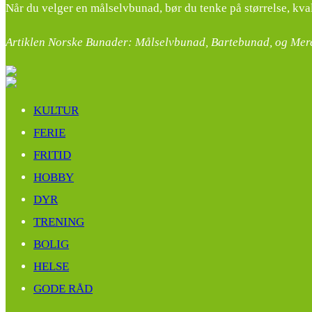
Når du velger en målselvbunad, bør du tenke på størrelse, kva
Artiklen Norske Bunader: Målselvbunad, Bartebunad, og Mere
KULTUR
FERIE
FRITID
HOBBY
DYR
TRENING
BOLIG
HELSE
GODE RÅD