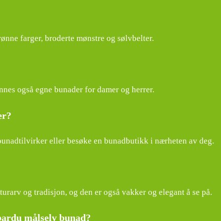
ønne farger, broderte mønstre og sølvbelter.
nes også egne bunader for damer og herrer.
er?
bunadtilvirker eller besøke en bunadbutikk i nærheten av deg.
urarv og tradisjon, og den er også vakker og elegant å se på.
 bardu målselv bunad?