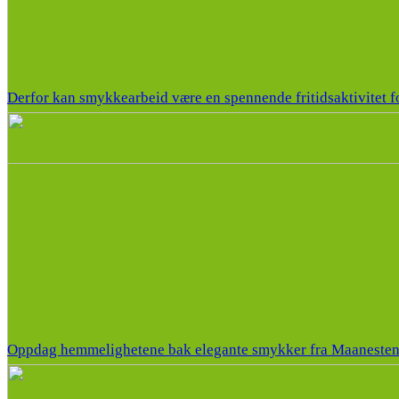
Derfor kan smykkearbeid være en spennende fritidsaktivitet f
Oppdag hemmelighetene bak elegante smykker fra Maaneste