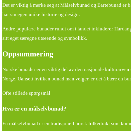
Det er viktig å merke seg at Målselvbunad og Bartebunad er ba
har sin egen unike historie og design.
Andre populære bunader rundt om i landet inkluderer Hardan
sitt eget særegne utseende og symbolikk.
Oppsummering
Norske bunader er en viktig del av den nasjonale kulturarven o
Norge. Uansett hvilken bunad man velger, er det å bære en buna
Ofte stillede spørgsmål
Hva er en målselvbunad?
En målselvbunad er en tradisjonell norsk folkedrakt som komm