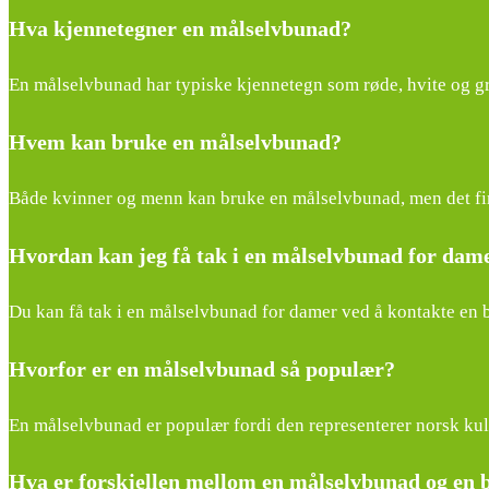
Hva kjennetegner en målselvbunad?
En målselvbunad har typiske kjennetegn som røde, hvite og gr
Hvem kan bruke en målselvbunad?
Både kvinner og menn kan bruke en målselvbunad, men det fin
Hvordan kan jeg få tak i en målselvbunad for dam
Du kan få tak i en målselvbunad for damer ved å kontakte en 
Hvorfor er en målselvbunad så populær?
En målselvbunad er populær fordi den representerer norsk kult
Hva er forskjellen mellom en målselvbunad og en