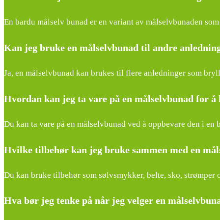
En bardu målselv bunad er en variant av målselvbunaden som 
Kan jeg bruke en målselvbunad til andre anlednin
Ja, en målselvbunad kan brukes til flere anledninger som bryll
Hvordan kan jeg ta vare på en målselvbunad for å 
Du kan ta vare på en målselvbunad ved å oppbevare den i en bu
Hvilke tilbehør kan jeg bruke sammen med en må
Du kan bruke tilbehør som sølvsmykker, belte, sko, strømper
Hva bør jeg tenke på når jeg velger en målselvbun