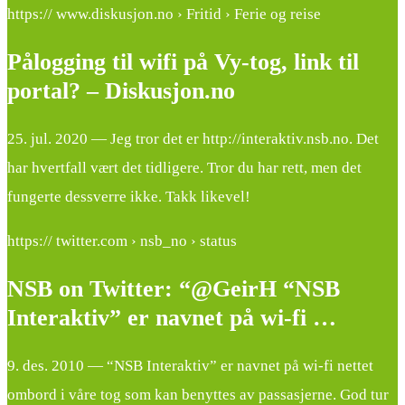
https:// www.diskusjon.no › Fritid › Ferie og reise
Pålogging til wifi på Vy-tog, link til
portal? – Diskusjon.no
25. jul. 2020 — Jeg tror det er http://interaktiv.nsb.no. Det
har hvertfall vært det tidligere. Tror du har rett, men det
fungerte dessverre ikke. Takk likevel!
https:// twitter.com › nsb_no › status
NSB on Twitter: “@GeirH “NSB
Interaktiv” er navnet på wi-fi …
9. des. 2010 — “NSB Interaktiv” er navnet på wi-fi nettet
ombord i våre tog som kan benyttes av passasjerne. God tur