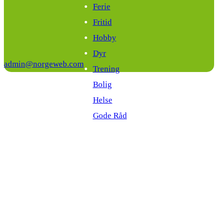
Ferie
Fritid
Hobby
Dyr
admin@norgeweb.com
Trening
Bolig
Helse
Gode Råd