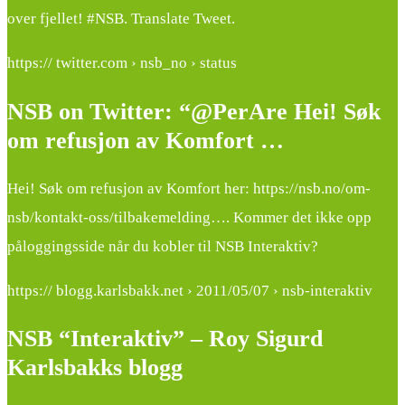
over fjellet! #NSB. Translate Tweet.
https:// twitter.com › nsb_no › status
NSB on Twitter: “@PerAre Hei! Søk
om refusjon av Komfort …
Hei! Søk om refusjon av Komfort her: https://nsb.no/om-
nsb/kontakt-oss/tilbakemelding…. Kommer det ikke opp
påloggingsside når du kobler til NSB Interaktiv?
https:// blogg.karlsbakk.net › 2011/05/07 › nsb-interaktiv
NSB “Interaktiv” – Roy Sigurd
Karlsbakks blogg