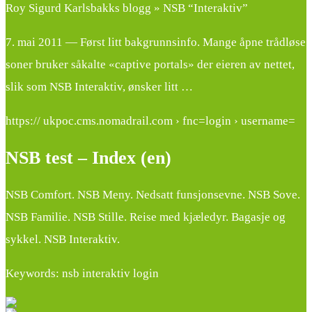
Roy Sigurd Karlsbakks blogg » NSB “Interaktiv”
7. mai 2011 — Først litt bakgrunnsinfo. Mange åpne trådløse
soner bruker såkalte «captive portals» der eieren av nettet,
slik som NSB Interaktiv, ønsker litt …
https:// ukpoc.cms.nomadrail.com › fnc=login › username=
NSB test – Index (en)
NSB Comfort. NSB Meny. Nedsatt funsjonsevne. NSB Sove.
NSB Familie. NSB Stille. Reise med kjæledyr. Bagasje og
sykkel. NSB Interaktiv.
Keywords: nsb interaktiv login