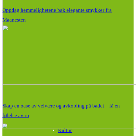
Oppdag hemmelighetene bak elegante smykker fra
Maanesten
Skap en oase av velvære og avkobling på badet – få en
følelse av ro
Kultur