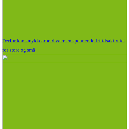
Derfor kan smykkearbeid være en spennende fritidsaktivitet
for store og små