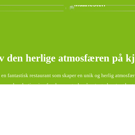
Maanesten
 den herlige atmosfæren på kje
 en fantastisk restaurant som skaper en unik og herlig atmosfære
n populær destinasjon for de som ønsker å nyte god mat og hygg
 Kjells Kro spesiell?
ler Kjells Kro fra andre restauranter er den herlige atmosfæren
 Fra det øyeblikket du går inn døren, vil du bli møtt med smil o