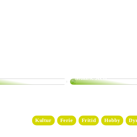
nset med parkeringsplasser i nærheten av Kjells Kro, men det er
nsport.
 servicen på Kjells Kro?
Kjells Kro er kjent for å være utmerket, med vennlig og profesjo
kan smykkearbeid
 spennende
Oppdag hemmelighet
tivitet for store og
elegante smykker fra
Maanesten
Kultur
Ferie
Fritid
Hobby
Dy