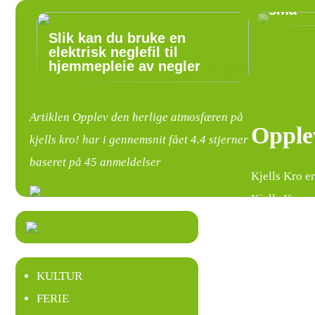
små
Slik kan du bruke en
elektrisk neglefil til
hjemmepleie av negler
Artiklen Opplev den herlige atmosfæren på
Opplev
kjells kro! har i gennemsnit fået
4.4
stjerner
baseret på
45
anmeldelser
Kjells Kro er
Kjells Kro e
Hva gjør
KULTUR
Det som skil
FERIE
innredningen.