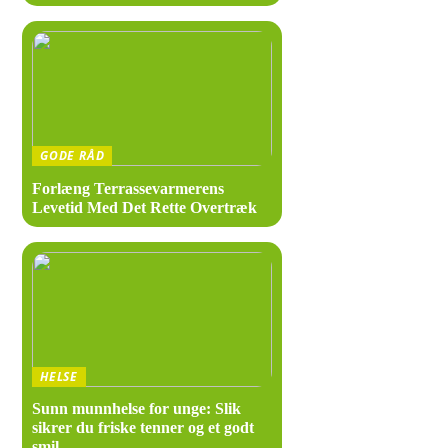
Besøk K
Hvis du ønsk
familie elle
GODE RÅD
“Kjells
Forlæng Terrassevarmerens
persona
Levetid Med Det Rette Overtræk
Ikke vent le
Ofte stilled
Struktur: 
HELSE
…
Sunn munnhelse for unge: Slik
sikrer du friske tenner og et godt
…
smil