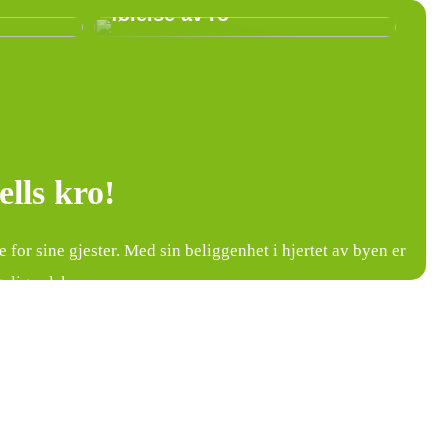
følelse av ro
lls kro!
 for sine gjester. Med sin beliggenhet i hjertet av byen er
elig selskap.
 som skapes av det vennlige personalet og den autentiske
g gjestfrihet.