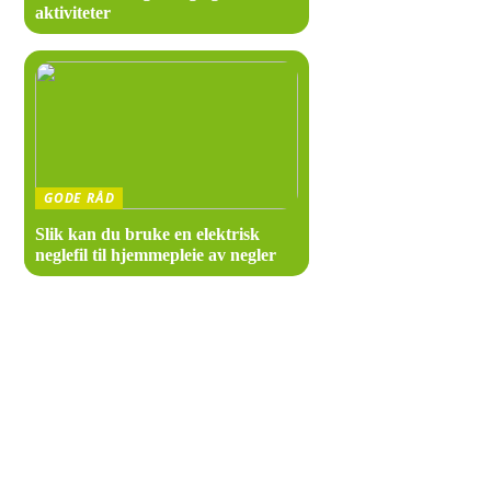
aktiviteter
Ja, det er mu
Har Kjells
Ja, Kjells Kr
Serverer K
GODE RÅD
Ja, Kjells Kr
Slik kan du bruke en elektrisk
neglefil til hjemmepleie av negler
Hva er gje
KULTUR
En av gjeste
FERIE
Kan man be
FRITID
HOBBY
Ja, Kjells Kr
DYR
Er det par