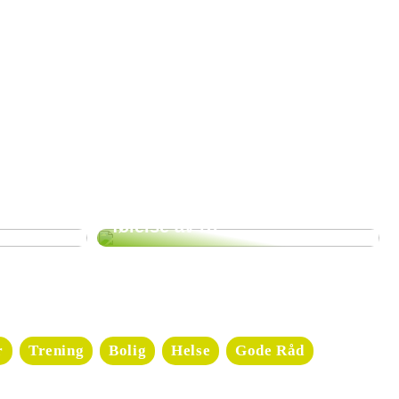
 mulig å finne gateparkering eller benytte seg av
nelt personale.
ene bak
Skap en oase av velvære og
avkobling på badet – få en
følelse av ro
r
Trening
Bolig
Helse
Gode Råd