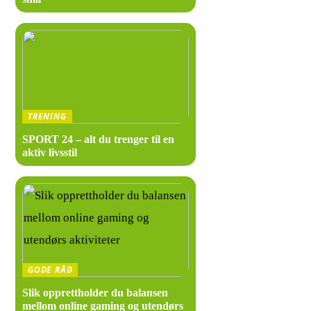
…
… -||–||–||–||–|
Hvor ligge
TRENING
Kjells Kro l
SPORT 24 – alt du trenger til en
aktiv livsstil
Hva er spe
Kjells Kro er
Hvilke typ
Kjells Kro se
GODE RÅD
Kan man r
Slik opprettholder du balansen
mellom online gaming og utendørs