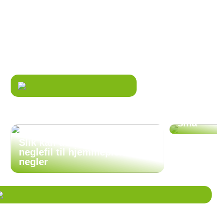
TRENING
BOLIG
Det er begre
HELSE
offentlig tra
GODE RÅD
Hvordan er
Servicen på 
Derfor 
være en
fritidsak
små
Slik kan du bruke en elektrisk
neglefil til hjemmepleie av
negler