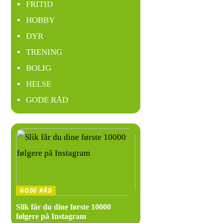
FRITID
Interiøret p
HOBBY
gjestene føle
DYR
selv de mest
TRENING
BOLIG
Menyen 
HELSE
GODE RÅD
På Kjells Kr
vil du finne
Grille
Sjøma
Vegan
GODE RÅD
Slik får du dine første 10000
Uansett hva d
følgere på Instagram