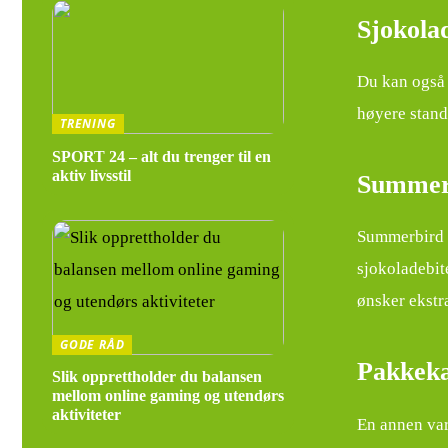
Sjokola
Du kan også 
høyere stand
TRENING
SPORT 24 – alt du trenger til en
aktiv livsstil
Summerb
Summerbird e
sjokoladebit
ønsker ekstra
GODE RÅD
Pakkeka
Slik opprettholder du balansen
mellom online gaming og utendørs
aktiviteter
En annen var