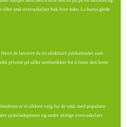
nder hjelper dem med å telle ned til jul på en morsom og
r eller små overraskelser bak hver luke. La barna glede
 Hvert år lanserer de en eksklusiv julekalender som
ekk prisene på ulike nettbutikker for å finne den beste
lenderen er et sikkert valg for de små, med populære
der sjokoladepinner og andre deilige overraskelser.