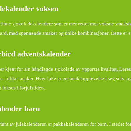
dekalender voksen
finne sjokoladekalendere som er mer rettet mot voksne smakslø
ard, med spennende smaker og unike kombinasjoner. Dette er en fl
ird adventskalender
r kjent for sin håndlagde sjokolade av ypperste kvalitet. Deres
er i ulike smaker. Hver luke er en smaksopplevelse i seg selv, 
 luksus i førjulstiden.
lender barn
iant av julekalenderen er pakkekalenderen for barn. I stedet fo