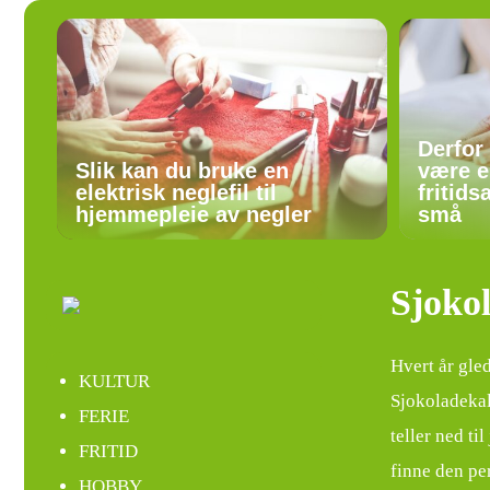
Derfor
Slik kan du bruke en
være e
elektrisk neglefil til
fritids
hjemmepleie av negler
små
Sjokol
Hvert år gle
KULTUR
Sjokoladekal
FERIE
teller ned t
FRITID
finne den pe
HOBBY