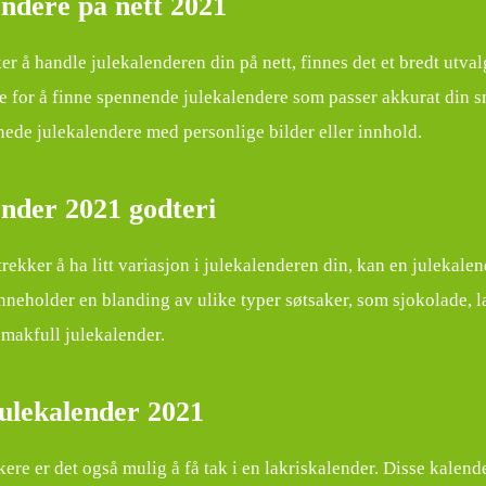
endere på nett 2021
er å handle julekalenderen din på nett, finnes det et bredt utva
e for å finne spennende julekalendere som passer akkurat din s
nede julekalendere med personlige bilder eller innhold.
ender 2021 godteri
rekker å ha litt variasjon i julekalenderen din, kan en julekale
nneholder en blanding av ulike typer søtsaker, som sjokolade, l
makfull julekalender.
julekalender 2021
kere er det også mulig å få tak i en lakriskalender. Disse kalend