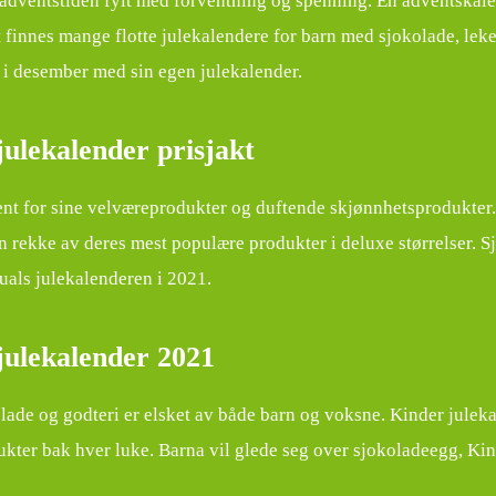
 adventstiden fylt med forventning og spenning. En adventskale
t finnes mange flotte julekalendere for barn med sjokolade, leke
 i desember med sin egen julekalender.
julekalender prisjakt
jent for sine velværeprodukter og duftende skjønnhetsprodukter.
n rekke av deres mest populære produkter i deluxe størrelser. Sj
tuals julekalenderen i 2021.
julekalender 2021
lade og godteri er elsket av både barn og voksne. Kinder juleka
kter bak hver luke. Barna vil glede seg over sjokoladeegg, Kin