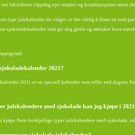
 ren lakrisform. Oppdag nye smaker og kombinasjoner mens du te
en type julekalender du velger, er det viktig å finne en som pas
 en sjokoladekalender som gir deg glede og søtsaker hver enest
e spørgsmål
 sjokoladekalender 2021?
alender 2021 er en spesiell kalender som teller ned dagene frem 
er julekalendere med sjokolade kan jeg kjøpe i 202
u kjøpe flere forskjellige typer julekalendere med sjokolade, i
ungerer en sjokolade julekalender?