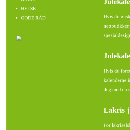
Julekal
HELSE
Hvis du ønsk
GODE RÅD
nettbutikken
spesialdesig
Julekal
Hvis du foret
kalenderne i
deg med en s
Lakris 
For lakrisels