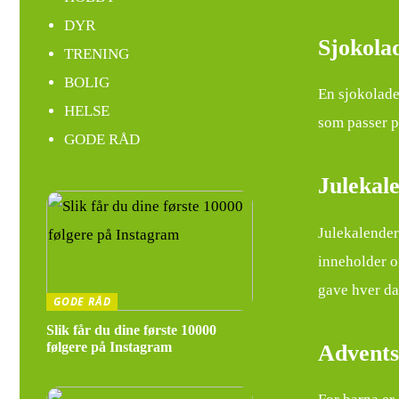
DYR
Sjokola
TRENING
BOLIG
En sjokolade
HELSE
som passer p
GODE RÅD
Julekal
Julekalendere
inneholder o
gave hver dag
GODE RÅD
Slik får du dine første 10000
følgere på Instagram
Advents