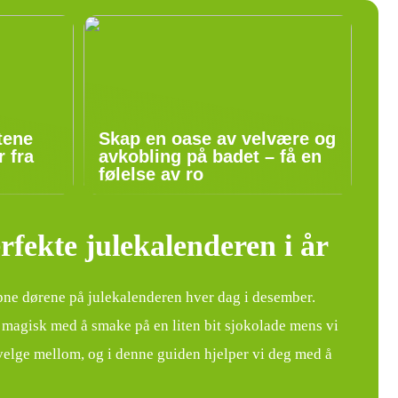
tene
Skap en oase av velvære og
 fra
avkobling på badet – få en
følelse av ro
fekte julekalenderen i år
 åpne dørene på julekalenderen hver dag i desember.
e magisk med å smake på en liten bit sjokolade mens vi
å velge mellom, og i denne guiden hjelper vi deg med å