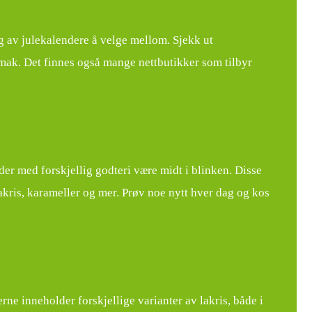
lg av julekalendere å velge mellom. Sjekk ut
mak. Det finnes også mange nettbutikker som tilbyr
nder med forskjellig godteri være midt i blinken. Disse
akris, karameller og mer. Prøv noe nytt hver dag og kos
erne inneholder forskjellige varianter av lakris, både i