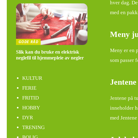
hver dag. De
med en pakke
Meny ju
GODE RÅD
Meny er en p
Slik kan du bruke en elektrisk
neglefil til hjemmepleie av negler
som passer f
KULTUR
Jentene
FERIE
FRITID
Jentene på t
HOBBY
inneholder h
DYR
med Jentene 
TRENING
BOLIG