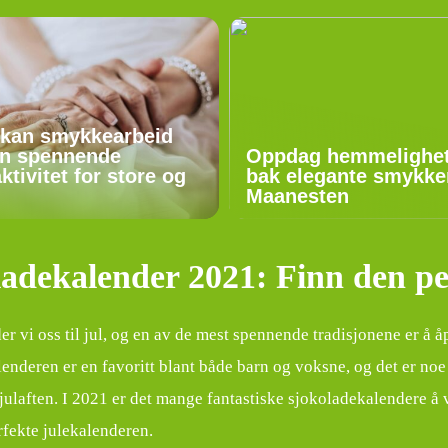
 kan smykkearbeid
n spennende
Oppdag hemmelighe
aktivitet for store og
bak elegante smykker
Maanesten
adekalender 2021: Finn den per
der vi oss til jul, og en av de mest spennende tradisjonene er å
enderen er en favoritt blant både barn og voksne, og det er no
il julaften. I 2021 er det mange fantastiske sjokoladekalendere 
rfekte julekalenderen.