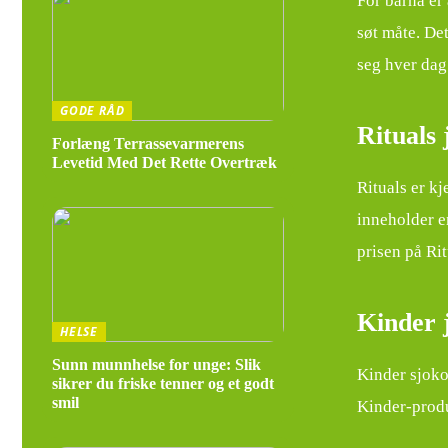
For barna er
søt måte. De
seg hver dag
GODE RÅD
Rituals 
Forlæng Terrassevarmerens
Levetid Med Det Rette Overtræk
Rituals er k
inneholder e
prisen på Ri
Kinder 
HELSE
Sunn munnhelse for unge: Slik
Kinder sjoko
sikrer du friske tenner og et godt
smil
Kinder-produ