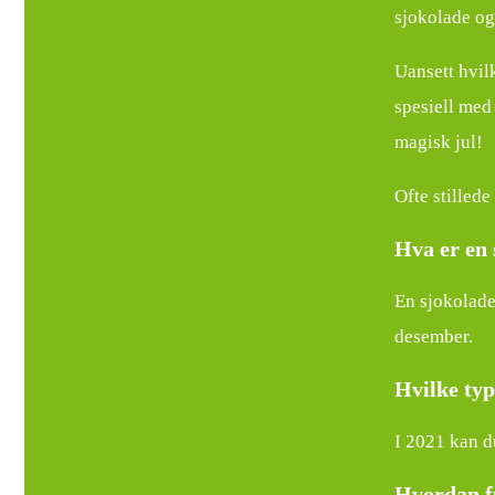
sjokolade og
Uansett hvilk
spesiell med
magisk jul!
Ofte stilled
Hva er en
En sjokoladek
desember.
Hvilke typ
I 2021 kan d
Hvordan f