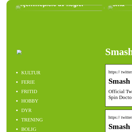
hjemmepleie av negler
små
Smash
https:// twit
KULTUR
Smash 
FERIE
Official 
FRITID
Spin Docto
HOBBY
DYR
https:// twitte
TRENING
Smash 
BOLIG