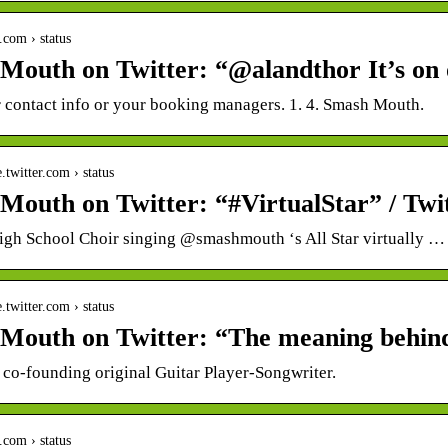
r.com › status
Mouth on Twitter: “@alandthor It’s on o
r contact info or your booking managers. 1. 4. Smash Mouth.
e.twitter.com › status
Mouth on Twitter: “#VirtualStar” / Twi
gh School Choir singing @smashmouth ‘s All Star virtually …
e.twitter.com › status
Mouth on Twitter: “The meaning behin
 co-founding original Guitar Player-Songwriter.
r.com › status