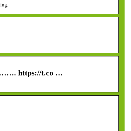
ing.
……. https://t.co …