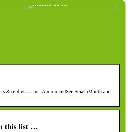
følelse av ro
ts & replies … Just AnnouncedSee SmashMouth and
this list …