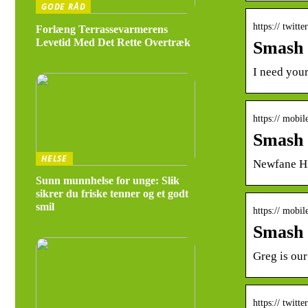
GODE RÅD
https:// twitte
Forlæng Terrassevarmerens
Levetid Med Det Rette Overtræk
Smash 
I need you
https:// mobil
Smash 
HELSE
Newfane Hi
Sunn munnhelse for unge: Slik
sikrer du friske tenner og et godt
smil
https:// mobil
Smash 
Greg is our
https:// twitte