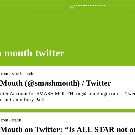
Maanesten
 mouth twitter
ter.com › smashmouth
Mouth (@smashmouth) / Twitter
Twitter Account for SMASH MOUTH ron@soundmgt.com … Twee
rs at Canterbury Park.
r.com › status
Mouth on Twitter: “Is ALL STAR not on 