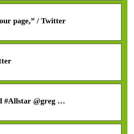
ur page,” / Twitter
tter
d #Allstar @greg …