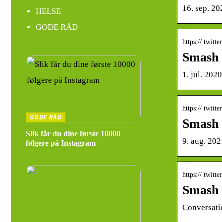
16. sep. 20
HELSE
GODE RÅD
https:// twitte
Smash 
1. jul. 202
https:// twitte
GODE RÅD
Smash 
Slik får du dine første 10000
9. aug. 20
følgere på Instagram
https:// twitte
Smash 
Conversatio