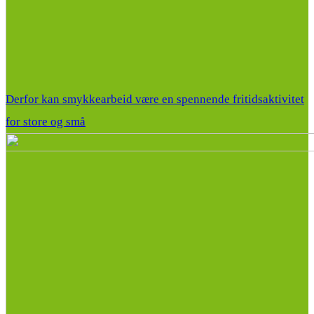
Derfor kan smykkearbeid være en spennende fritidsaktivitet
for store og små