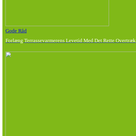
Gode Råd
Forlæng Terrassevarmerens Levetid Med Det Rette Overtræk