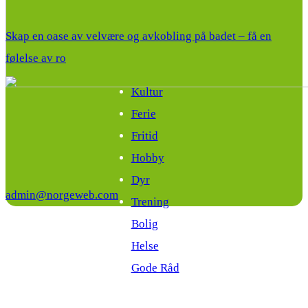
Skap en oase av velvære og avkobling på badet – få en
følelse av ro
Kultur
Ferie
Fritid
Hobby
Dyr
admin@norgeweb.com
Trening
Bolig
Helse
Gode Råd