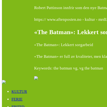
Robert Pattinson innfrir som den nye Batma
https:// www.aftenposten.no › kultur › mr
«The Batman»: Lekkert sor
«The Batman»: Lekkert sorgarbeid
«The Batman» er full av kvaliteter, men kl
Keywords: the batman vg, vg the batman
KULTUR
FERIE
FRITID