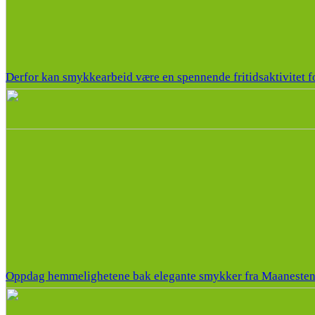
Derfor kan smykkearbeid være en spennende fritidsaktivitet f
Oppdag hemmelighetene bak elegante smykker fra Maaneste