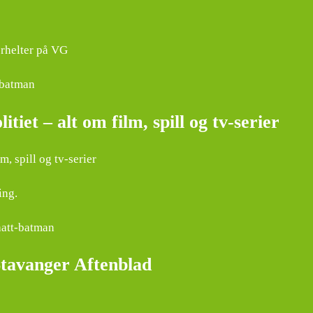
erhelter på VG
e-batman
et – alt om film, spill og tv-serier
, spill og tv-serier
ing.
aatt-batman
Stavanger Aftenblad