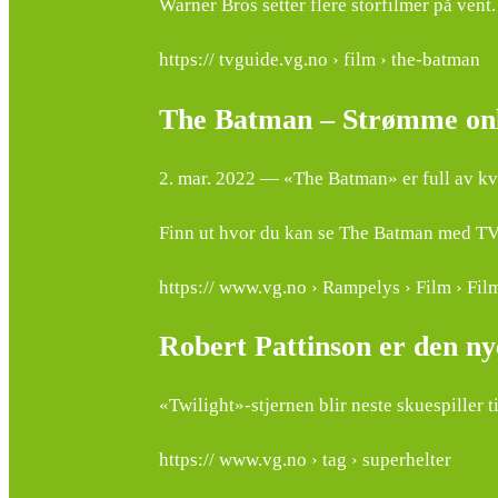
Warner Bros setter flere storfilmer på vent.
https:// tvguide.vg.no › film › the-batman
The Batman – Strømme onl
2. mar. 2022 — «The Batman» er full av kva
Finn ut hvor du kan se The Batman med TV
https:// www.vg.no › Rampelys › Film › Fil
Robert Pattinson er den 
«Twilight»-stjernen blir neste skuespiller t
https:// www.vg.no › tag › superhelter