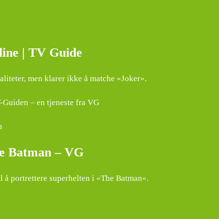
ine | TV Guide
liteter, men klarer ikke å matche «Joker».
-Guiden – en tjeneste fra VG
m
nye Batman – VG
il å portrettere superhelten i «The Batman».