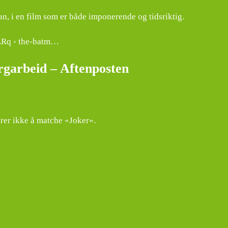
n, i en film som er både imponerende og tidsriktig.
dLRq › the-batm…
garbeid – Aftenposten
arer ikke å matche «Joker».