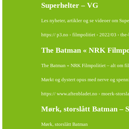
Superhelter – VG
Les nyheter, artikler og se videoer om Sup
https:// p3.no › filmpolitiet › 2022/03 › th
The Batman « NRK Filmpoliti
The Batman « NRK Filmpolitiet – alt om film
Mørkt og dystert opus med nerve og spenn
https:// www.aftenbladet.no › moerk-storsl
Mørk, storslått Batman – 
Mørk, storslått Batman