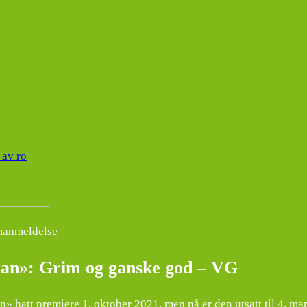
 av ro
lmanmeldelse
an»: Grim og ganske god – VG
» hatt premiere 1. oktober 2021, men nå er den utsatt til 4. mar