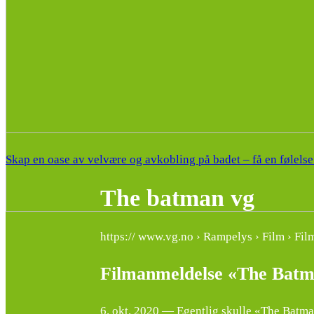
Skap en oase av velvære og avkobling på badet – få en følelse
The batman vg
https:// www.vg.no › Rampelys › Film › Fi
Filmanmeldelse «The Batm
6. okt. 2020 — Egentlig skulle «The Batman