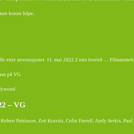
 man kunne håpe.
olle etter arrestasjoner. 11. mai 2022 2 min lesetid … Filmanm
tman på VG
llywood
022 – VG
Robert Pattinson, Zoë Kravitz, Colin Farrell, Andy Serkis, Paul