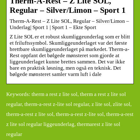
Therm-A-Rest – Z Lite SOL,
Regular – Silver/Limon – Sport 1
Therm-A-Rest – Z Lite SOL, Regular – Silver/Limon –
Underlag| Sport 1 | Sport 1 – Ekte Sport
Z Lite SOL er et robust skumliggeunderlag som er blitt
et friluftssymbol. Skumliggeunderlaget var det første
brettbare skumliggeunderlaget på markedet. Therm-a-
Rest oppfant det bølgede mønsteret som gjorde at
liggeunderlaget kunne brettes sammen. Det var ikke
bare en praktisk løsning, men også en teknisk. Det
bølgede mønsteret samler varm luft i dale
Keywords: therm a rest z lite sol, therm a rest z lite sol
regular, therm-a-rest z-lite sol regular, z lite sol, zlite sol,
therm-a-rest z lite sol, therm-a-rest z-lite sol, therm-a-rest
z lite sol regular liggeunderlag, thermarest z lite sol
regular