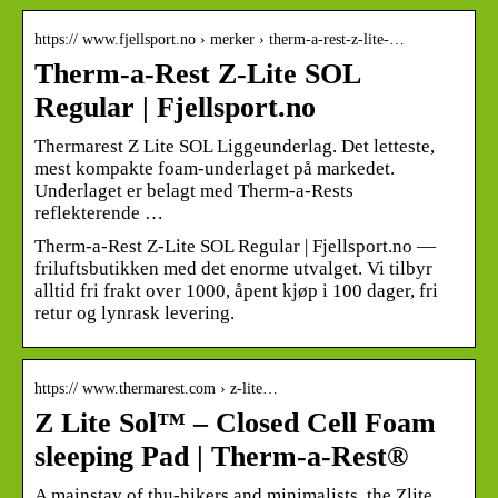
https:// www.fjellsport.no › merker › therm-a-rest-z-lite-…
Therm-a-Rest Z-Lite SOL
Regular | Fjellsport.no
Thermarest Z Lite SOL Liggeunderlag. Det letteste,
mest kompakte foam-underlaget på markedet.
Underlaget er belagt med Therm-a-Rests
reflekterende …
Therm-a-Rest Z-Lite SOL Regular | Fjellsport.no —
friluftsbutikken med det enorme utvalget. Vi tilbyr
alltid fri frakt over 1000, åpent kjøp i 100 dager, fri
retur og lynrask levering.
https:// www.thermarest.com › z-lite…
Z Lite Sol™ – Closed Cell Foam
sleeping Pad | Therm-a-Rest®
A mainstay of thu-hikers and minimalists, the Zlite