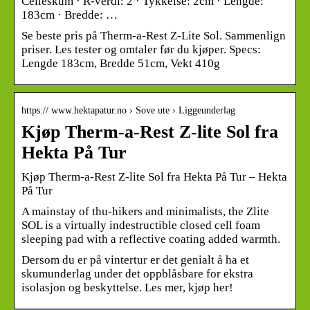
Celleskum · R-verdi: 2 · Tykkelse: 2cm · Lengde:
183cm · Bredde: …
Se beste pris på Therm-a-Rest Z-Lite Sol. Sammenlign
priser. Les tester og omtaler før du kjøper. Specs:
Lengde 183cm, Bredde 51cm, Vekt 410g
https:// www.hektapatur.no › Sove ute › Liggeunderlag
Kjøp Therm-a-Rest Z-lite Sol fra
Hekta På Tur
Kjøp Therm-a-Rest Z-lite Sol fra Hekta På Tur – Hekta
På Tur
A mainstay of thu-hikers and minimalists, the Zlite
SOL is a virtually indestructible closed cell foam
sleeping pad with a reflective coating added warmth.
Dersom du er på vintertur er det genialt å ha et
skumunderlag under det oppblåsbare for ekstra
isolasjon og beskyttelse. Les mer, kjøp her!