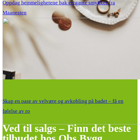
Oppdag hemmelighetene bak elegante smykker fra
Maanesten
Skap en oase av velvære og avkobling på badet – få en
følelse av ro
Ved til salgs – Finn det beste
tilbudet hos Obs Bygg