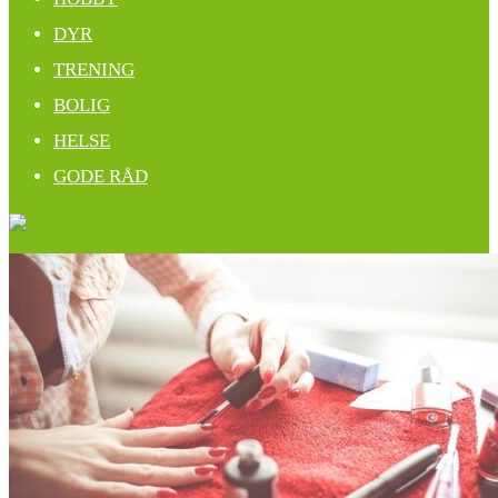
DYR
TRENING
BOLIG
HELSE
GODE RÅD