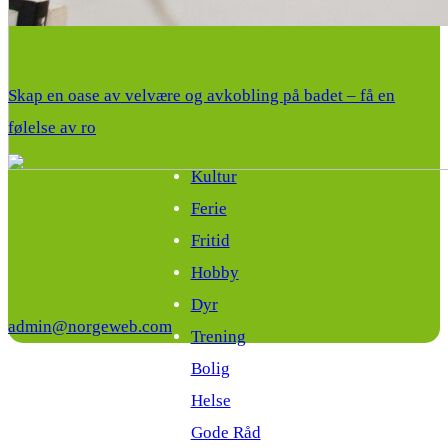
Skap en oase av velvære og avkobling på badet – få en
følelse av ro
Kultur
Ferie
Fritid
Hobby
Dyr
admin@norgeweb.com
Trening
Bolig
Helse
Gode Råd