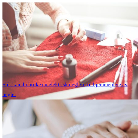
Slik kan du bruke en elektrisk neglefil til hjemmepleie av
negler