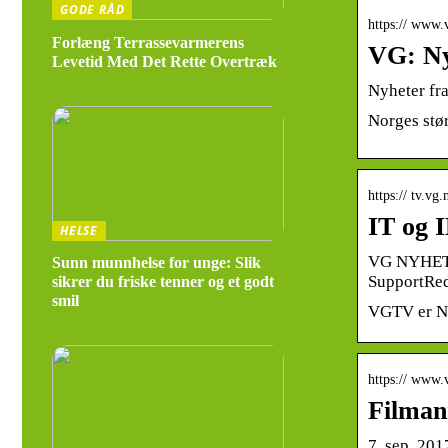
GODE RÅD
https:// www.
Forlæng Terrassevarmerens
VG: Ny
Levetid Med Det Rette Overtræk
Nyheter fra
Norges stør
https:// tv.vg.
IT og
HELSE
VG NYHETER:
Sunn munnhelse for unge: Slik
SupportRed
sikrer du friske tenner og et godt
smil
VGTV er No
https:// www.
Filman
7. sep. 201