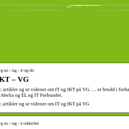
Maanesten
g.no › tag › it-og-ikt
IKT – VG
r, artikler og se videoer om IT og IKT på VG. … er brudd i f
 Abelia og EL og IT Forbundet.
, artikler og se videoer om IT og IKT på VG
g.no › tag › it-sikkerhet