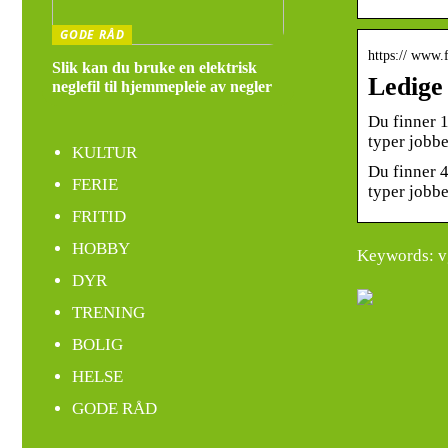
GODE RÅD
https:// www.f
Slik kan du bruke en elektrisk
Ledige 
neglefil til hjemmepleie av negler
Du finner 1
typer jobbe
KULTUR
Du finner 4
FERIE
typer jobbe
FRITID
HOBBY
Keywords: vg
DYR
TRENING
BOLIG
HELSE
GODE RÅD