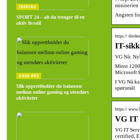
miniserien
TRENING
Angsten for
SPORT 24 – alt du trenger til en
aktiv livsstil
https:// direk
IT-sik
VG Nå: Ny
Minst 1200 
Microsoft 
GODE RÅD
I VG Nå kan
Slik opprettholder du balansen
spørsmål
mellom online gaming og utendørs
aktiviteter
https:// www.
VG IT 
VG IT Servi
certified,