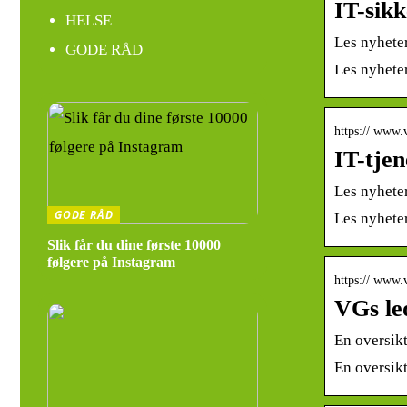
IT-sik
HELSE
Les nyheter
GODE RÅD
Les nyheter
https:// www.v
IT-tje
Les nyheter
GODE RÅD
Les nyheter
Slik får du dine første 10000
følgere på Instagram
https:// www.v
VGs le
En oversikt
En oversikt