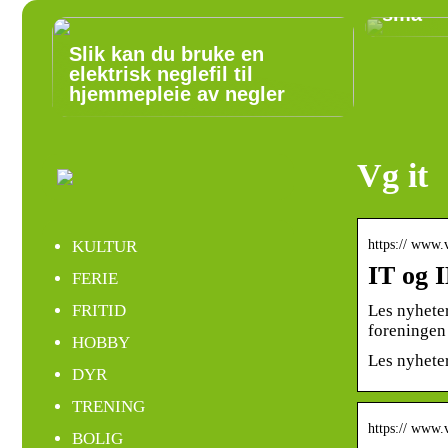
små
Slik kan du bruke en
elektrisk neglefil til
hjemmepleie av negler
Vg it
https:// www.v
KULTUR
IT og 
FERIE
Les nyhete
FRITID
foreningen
HOBBY
Les nyheter
DYR
TRENING
https:// www.v
BOLIG