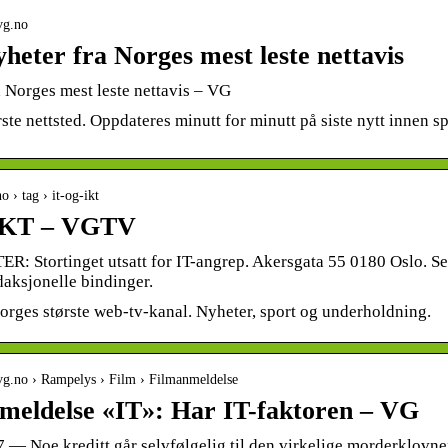
vg.no
heter fra Norges mest leste nettavis
 Norges mest leste nettavis – VG
ste nettsted. Oppdateres minutt for minutt på siste nytt innen s
no › tag › it-og-ikt
 IKT – VGTV
 Stortinget utsatt for IT-angrep. Akersgata 55 0180 Oslo. Sen
aksjonelle bindinger.
rges største web-tv-kanal. Nyheter, sport og underholdning.
vg.no › Rampelys › Film › Filmanmeldelse
meldelse «IT»: Har IT-faktoren – VG
7 — Noe kreditt går selvfølgelig til den virkelige morderklovn