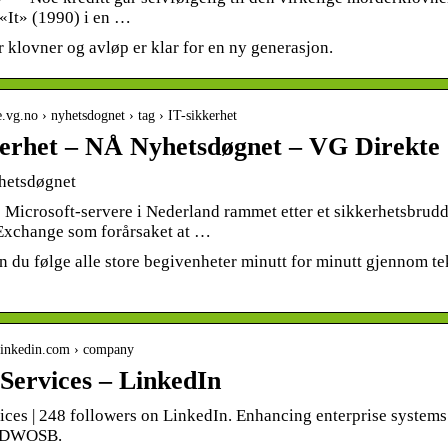
 «It» (1990) i en …
 klovner og avløp er klar for en ny generasjon.
te.vg.no › nyhetsdognet › tag › IT-sikkerhet
kerhet – NÅ Nyhetsdøgnet – VG Direkte
hetsdøgnet
Microsoft-servere i Nederland rammet etter et sikkerhetsbrudd,
Exchange som forårsaket at …
 du følge alle store begivenheter minutt for minutt gjennom tek
linkedin.com › company
Services – LinkedIn
ces | 248 followers on LinkedIn. Enhancing enterprise systems
 EDWOSB.