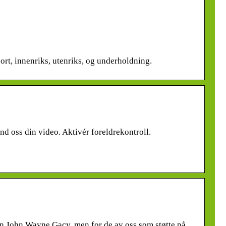
port, innenriks, utenriks, og underholdning.
d oss din video. Aktivér foreldrekontroll.
en John Wayne Gacy, men for de av oss som støtte på