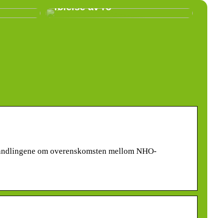
følelse av ro
orhandlingene om overenskomsten mellom NHO-