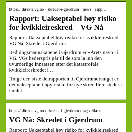
https:// direkte.vg.no › skredet-i-gjerdrum › news › rapp…
Rapport: Uakseptabel høy risiko
for kvikkleireskred – VG Nå
Rapport: Uakseptabel høy risiko for kvikkleireskred –
VG Nå: Skredet i Gjerdrum
Redningsmannskapene i Gjerdrum er «Årets navn» i
VG. VGs hederspris går til de som la inn den
uvurderlige innsatsen etter det katastrofale
kvikkleireskredet i …
Ifølge den siste delrapporten til Gjerdrumutvalget er
det uakseptabelt høy risiko for nye skred flere steder i
landet.
https:// direkte.vg.no › skredet-i-gjerdrum › tag › Skred
VG Nå: Skredet i Gjerdrum
Rapport: Uakseptabel høy risiko for kvikkleireskred