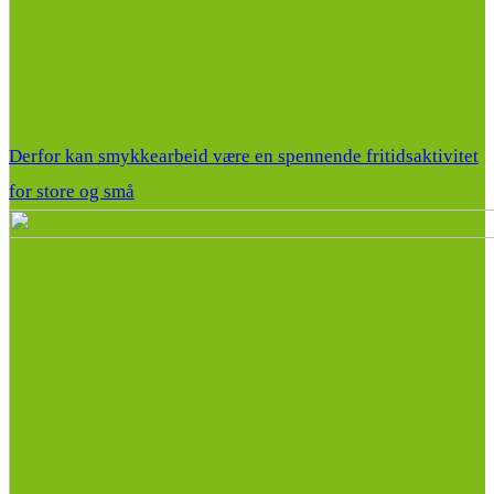
Derfor kan smykkearbeid være en spennende fritidsaktivitet
for store og små