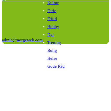
Kultur
Ferie
Fritid
Hobby
Dyr
admin@norgeweb.com
Trening
Bolig
Helse
Gode Råd