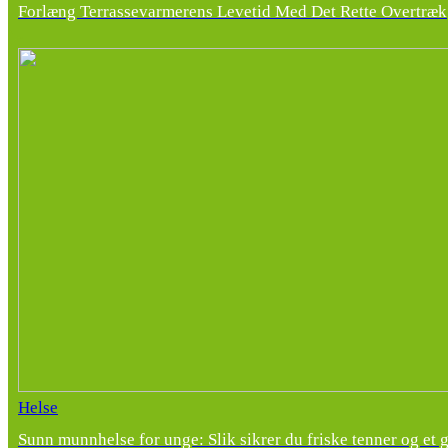
Forlæng Terrassevarmerens Levetid Med Det Rette Overtræk
Helse
Sunn munnhelse for unge: Slik sikrer du friske tenner og et 