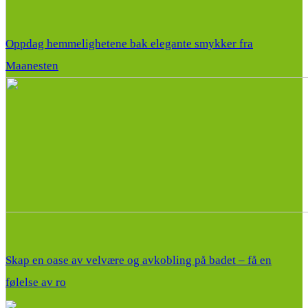
Oppdag hemmelighetene bak elegante smykker fra
Maanesten
Skap en oase av velvære og avkobling på badet – få en
følelse av ro