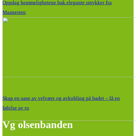
Oppdag hemmelighetene bak elegante smykker fra
Maanesten
Skap en oase av velvære og avkobling på badet – få en
følelse av ro
Vg olsenbanden