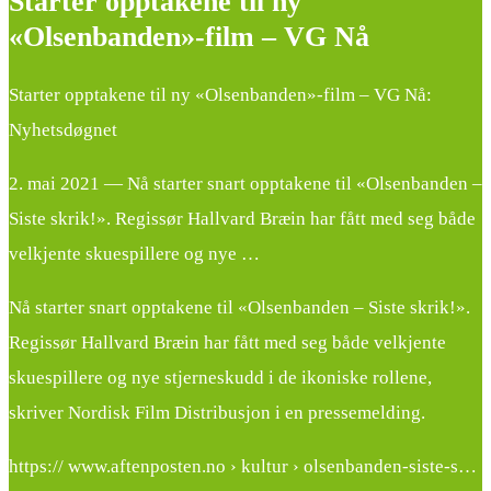
Starter opptakene til ny
«Olsenbanden»-film – VG Nå
Starter opptakene til ny «Olsenbanden»-film – VG Nå:
Nyhetsdøgnet
2. mai 2021 — Nå starter snart opptakene til «Olsenbanden –
Siste skrik!». Regissør Hallvard Bræin har fått med seg både
velkjente skuespillere og nye …
Nå starter snart opptakene til «Olsenbanden – Siste skrik!».
Regissør Hallvard Bræin har fått med seg både velkjente
skuespillere og nye stjerneskudd i de ikoniske rollene,
skriver Nordisk Film Distribusjon i en pressemelding.
https:// www.aftenposten.no › kultur › olsenbanden-siste-s…